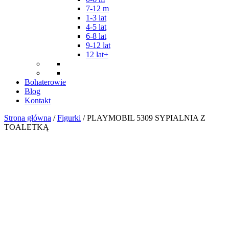
7-12 m
1-3 lat
4-5 lat
6-8 lat
9-12 lat
12 lat+
Bohaterowie
Blog
Kontakt
Strona główna
/
Figurki
/ PLAYMOBIL 5309 SYPIALNIA Z
TOALETKĄ