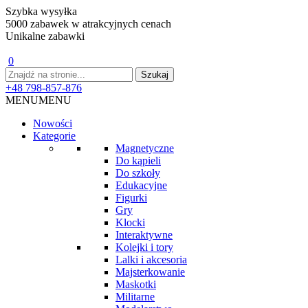
Szybka wysyłka
5000 zabawek w atrakcyjnych cenach
Unikalne zabawki
0
+48 798-857-876
MENU
MENU
Nowości
Kategorie
Magnetyczne
Do kąpieli
Do szkoły
Edukacyjne
Figurki
Gry
Klocki
Interaktywne
Kolejki i tory
Lalki i akcesoria
Majsterkowanie
Maskotki
Militarne