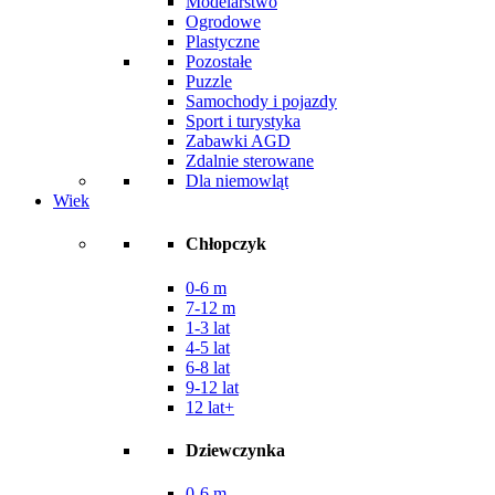
Modelarstwo
Ogrodowe
Plastyczne
Pozostałe
Puzzle
Samochody i pojazdy
Sport i turystyka
Zabawki AGD
Zdalnie sterowane
Dla niemowląt
Wiek
Chłopczyk
0-6 m
7-12 m
1-3 lat
4-5 lat
6-8 lat
9-12 lat
12 lat+
Dziewczynka
0-6 m