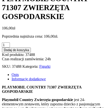
71307 ZWIERZĘTA
GOSPODARSKIE
106,00
zł
Poprzednia najniższa cena:
106,00
zł
.
ilość
PLAYMOBIL
Dodaj do koszyka
COUNTRY
Kod produktu: 37488
71307
Czas realizacji zamówienia: 24h
ZWIERZĘTA
GOSPODARSKIE
SKU:
37488
Kategoria:
Figurki
Opis
Informacje dodatkowe
PLAYMOBIL COUNTRY 71307 ZWIERZĘTA
GOSPODARSKIE
Playmobil Country Zwierzęta gospodarskie
jest 24-
elementowym zestawem, który zapozna dziecko z pasjonującym