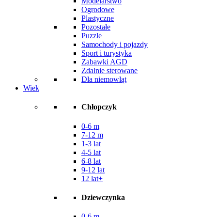
Modelarstwo
Ogrodowe
Plastyczne
Pozostałe
Puzzle
Samochody i pojazdy
Sport i turystyka
Zabawki AGD
Zdalnie sterowane
Dla niemowląt
Wiek
Chłopczyk
0-6 m
7-12 m
1-3 lat
4-5 lat
6-8 lat
9-12 lat
12 lat+
Dziewczynka
0-6 m