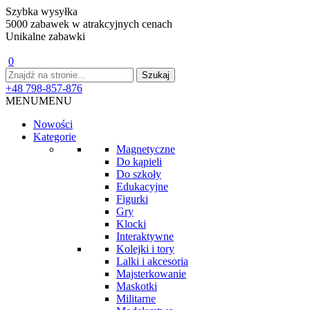
Szybka wysyłka
5000 zabawek w atrakcyjnych cenach
Unikalne zabawki
0
+48 798-857-876
MENU
MENU
Nowości
Kategorie
Magnetyczne
Do kąpieli
Do szkoły
Edukacyjne
Figurki
Gry
Klocki
Interaktywne
Kolejki i tory
Lalki i akcesoria
Majsterkowanie
Maskotki
Militarne