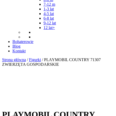
7-12 m
1-3 lat
4-5 lat
6-8 lat
9-12 lat
12 lat+
Bohaterowie
Blog
Kontakt
Strona główna
/
Figurki
/ PLAYMOBIL COUNTRY 71307
ZWIERZĘTA GOSPODARSKIE
PLAYMOBIL COUNTRY