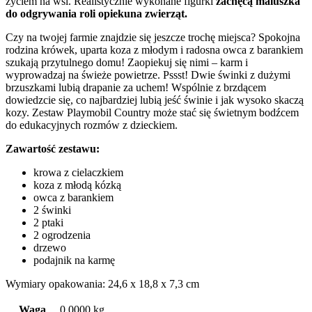
życiem na wsi. Realistycznie wykonane figurki
zachęcą maluszka
do odgrywania roli opiekuna zwierząt.
Czy na twojej farmie znajdzie się jeszcze trochę miejsca? Spokojna
rodzina krówek, uparta koza z młodym i radosna owca z barankiem
szukają przytulnego domu! Zaopiekuj się nimi – karm i
wyprowadzaj na świeże powietrze. Pssst! Dwie świnki z dużymi
brzuszkami lubią drapanie za uchem! Wspólnie z brzdącem
dowiedzcie się, co najbardziej lubią jeść świnie i jak wysoko skaczą
kozy. Zestaw Playmobil Country może stać się świetnym bodźcem
do edukacyjnych rozmów z dzieckiem.
Zawartość zestawu:
krowa z cielaczkiem
koza z młodą kózką
owca z barankiem
2 świnki
2 ptaki
2 ogrodzenia
drzewo
podajnik na karmę
Wymiary opakowania: 24,6 x 18,8 x 7,3 cm
Waga
0,0000 kg