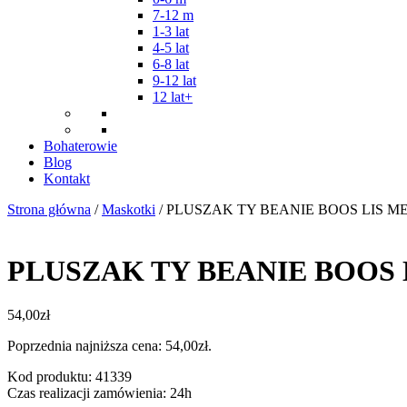
7-12 m
1-3 lat
4-5 lat
6-8 lat
9-12 lat
12 lat+
Bohaterowie
Blog
Kontakt
Strona główna
/
Maskotki
/ PLUSZAK TY BEANIE BOOS LIS 
PLUSZAK TY BEANIE BOOS
54,00
zł
Poprzednia najniższa cena:
54,00
zł
.
Kod produktu: 41339
Czas realizacji zamówienia: 24h