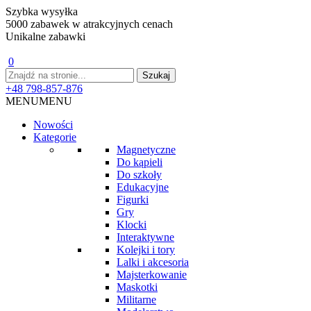
Szybka wysyłka
5000 zabawek w atrakcyjnych cenach
Unikalne zabawki
0
+48 798-857-876
MENU
MENU
Nowości
Kategorie
Magnetyczne
Do kąpieli
Do szkoły
Edukacyjne
Figurki
Gry
Klocki
Interaktywne
Kolejki i tory
Lalki i akcesoria
Majsterkowanie
Maskotki
Militarne