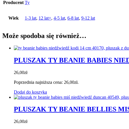
Producent
Ty
Wiek
1-3 lat
,
12 lat+
,
4-5 lat
,
6-8 lat
,
9-12 lat
Może spodoba się również…
PLUSZAK TY BEANIE BABIES NI
26,00
zł
Poprzednia najniższa cena:
26,00
zł
.
Dodaj do koszyka
PLUSZAK TY BEANIE BELLIES M
26,00
zł