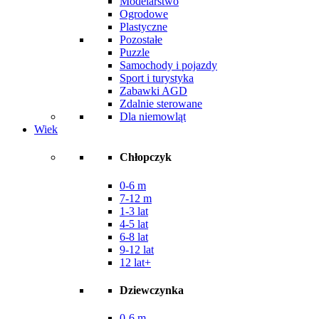
Modelarstwo
Ogrodowe
Plastyczne
Pozostałe
Puzzle
Samochody i pojazdy
Sport i turystyka
Zabawki AGD
Zdalnie sterowane
Dla niemowląt
Wiek
Chłopczyk
0-6 m
7-12 m
1-3 lat
4-5 lat
6-8 lat
9-12 lat
12 lat+
Dziewczynka
0-6 m