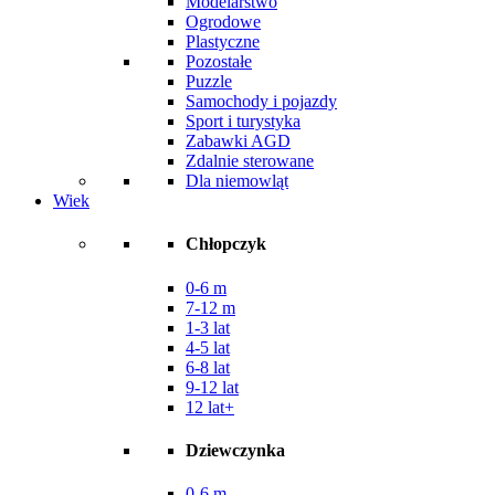
Modelarstwo
Ogrodowe
Plastyczne
Pozostałe
Puzzle
Samochody i pojazdy
Sport i turystyka
Zabawki AGD
Zdalnie sterowane
Dla niemowląt
Wiek
Chłopczyk
0-6 m
7-12 m
1-3 lat
4-5 lat
6-8 lat
9-12 lat
12 lat+
Dziewczynka
0-6 m