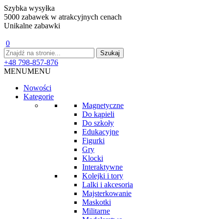
Szybka wysyłka
5000 zabawek w atrakcyjnych cenach
Unikalne zabawki
0
+48 798-857-876
MENU
MENU
Nowości
Kategorie
Magnetyczne
Do kąpieli
Do szkoły
Edukacyjne
Figurki
Gry
Klocki
Interaktywne
Kolejki i tory
Lalki i akcesoria
Majsterkowanie
Maskotki
Militarne