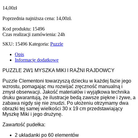
14,00
zł
Poprzednia najniższa cena:
14,00
zł
.
Kod produktu: 15496
Czas realizacji zamówienia: 24h
SKU:
15496
Kategoria:
Puzzle
Opis
Informacje dodatkowe
PUZZLE 2W1 MYSZKA MIKI I RAŹNI RAJDOWCY
Puzzle Clementoni towarzyszą dziecku w każdej fazie jego
wzrostu, pomagając mu rozwijać zręczność manualną i
zmysł obserwacji. Jakość materiałów i wyjątkowa technika
druku gwarantują, że ilustracje bedą zawsze piękne i żywe, a
zabawa nigdy się nie znudzi. Po ułożeniu otrzymamy dwa
obrazki tej samej wielkości 30 x 19 cm przedstawiający
Myszkę Miki i jego drużynę.
Zawartość pudełka:
2 układanki po 60 elementów