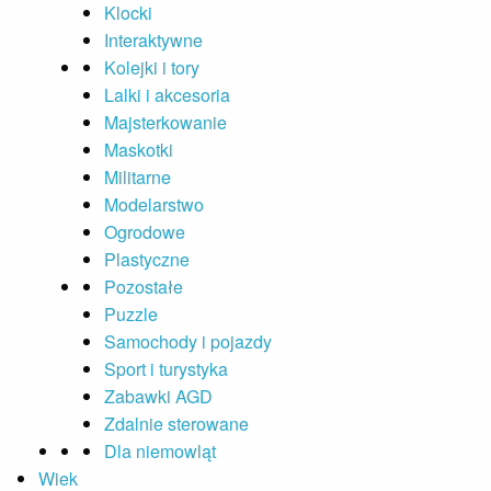
Klocki
Interaktywne
Kolejki i tory
Lalki i akcesoria
Majsterkowanie
Maskotki
Militarne
Modelarstwo
Ogrodowe
Plastyczne
Pozostałe
Puzzle
Samochody i pojazdy
Sport i turystyka
Zabawki AGD
Zdalnie sterowane
Dla niemowląt
Wiek