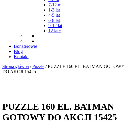
7-12 m
1-3 lat
4-5 lat
6-8 lat
9-12 lat
12 lat+
Bohaterowie
Blog
Kontakt
Strona główna
/
Puzzle
/ PUZZLE 160 EL. BATMAN GOTOWY
DO AKCJI 15425
PUZZLE 160 EL. BATMAN
GOTOWY DO AKCJI 15425