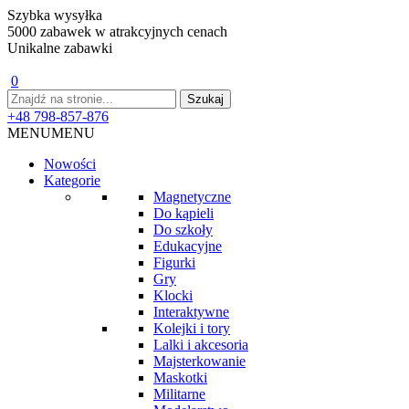
Szybka wysyłka
5000 zabawek w atrakcyjnych cenach
Unikalne zabawki
0
+48 798-857-876
MENU
MENU
Nowości
Kategorie
Magnetyczne
Do kąpieli
Do szkoły
Edukacyjne
Figurki
Gry
Klocki
Interaktywne
Kolejki i tory
Lalki i akcesoria
Majsterkowanie
Maskotki
Militarne