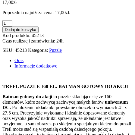
17,00
zł
Poprzednia najniższa cena:
17,00
zł
.
ilość
PUZZLE
Dodaj do koszyka
160
Kod produktu: 45213
EL.
Czas realizacji zamówienia: 24h
BATMAN
GOTOWY
SKU:
45213
Kategoria:
Puzzle
DO
AKCJI
Opis
15425
Informacje dodatkowe
TREFL PUZZLE 160 EL. BATMAN GOTOWY DO AKCJI
Batman gotowy do akcji
to puzzle składające się ze 160
elementów, które zachwycą zachwycą małych fanów
uniwersum
DC
.
Po ułożeniu układanki powstanie obrazek o wymiarach 41 x
27,5 cm. Precyzyjnie wykonane i idealnie dopasowane elementy
oraz wysoka jakość nadruku sprawiają, że układanie jest łatwe i
przyjemne, a sam obrazek po sklejeniu specjalnym klejem do puzzli
Trefl może stać się wspaniałą ozdobą dziecięcego pokoju.
Układanie puzzli, to twórcza i rozwijająca aktywność dla dziecka i