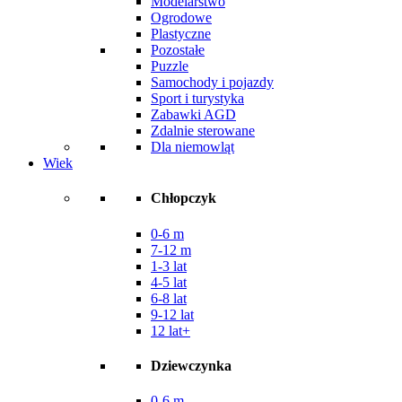
Modelarstwo
Ogrodowe
Plastyczne
Pozostałe
Puzzle
Samochody i pojazdy
Sport i turystyka
Zabawki AGD
Zdalnie sterowane
Dla niemowląt
Wiek
Chłopczyk
0-6 m
7-12 m
1-3 lat
4-5 lat
6-8 lat
9-12 lat
12 lat+
Dziewczynka
0-6 m