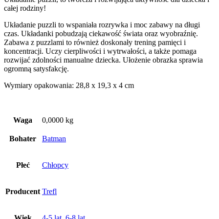
całej rodziny!
Układanie puzzli to wspaniała rozrywka i moc zabawy na długi
czas. Układanki pobudzają ciekawość świata oraz wyobraźnię.
Zabawa z puzzlami to również doskonały trening pamięci i
koncentracji. Uczy cierpliwości i wytrwałości, a także pomaga
rozwijać zdolności manualne dziecka. Ułożenie obrazka sprawia
ogromną satysfakcję.
Wymiary opakowania: 28,8 x 19,3 x 4 cm
Waga
0,0000 kg
Bohater
Batman
Płeć
Chłopcy
Producent
Trefl
Wiek
4-5 lat
,
6-8 lat