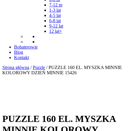
7-12 m
1-3 lat
4-5 lat
6-8 lat
9-12 lat
12 lat+
Bohaterowie
Blog
Kontakt
Strona główna
/
Puzzle
/ PUZZLE 160 EL. MYSZKA MINNIE
KOLOROWY DZIEŃ MINNIE 15426
PUZZLE 160 EL. MYSZKA
MINNIE KOLOROWY