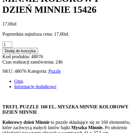
DZIEŃ MINNIE 15426
17,00
zł
Poprzednia najniższa cena:
17,00
zł
.
ilość
PUZZLE
Dodaj do koszyka
160
Kod produktu: 48076
EL.
Czas realizacji zamówienia: 24h
MYSZKA
MINNIE
SKU:
48076
Kategoria:
Puzzle
KOLOROWY
DZIEŃ
Opis
MINNIE
Informacje dodatkowe
15426
TREFL PUZZLE 160 EL. MYSZKA MINNIE KOLOROWY
DZIEŃ MINNIE
Kolorowy dzień Minnie
to puzzle składające się ze 160 elementów,
które zachwycą małych fanów bajki
Myszka Minnie
.
Po ułożeniu
układanki powstanie obrazek o wymiarach 41 x 27,5 cm.