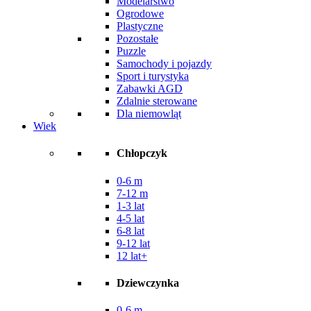
Modelarstwo
Ogrodowe
Plastyczne
Pozostałe
Puzzle
Samochody i pojazdy
Sport i turystyka
Zabawki AGD
Zdalnie sterowane
Dla niemowląt
Wiek
Chłopczyk
0-6 m
7-12 m
1-3 lat
4-5 lat
6-8 lat
9-12 lat
12 lat+
Dziewczynka
0-6 m