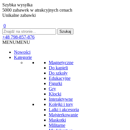
Szybka wysyłka
5000 zabawek w atrakcyjnych cenach
Unikalne zabawki
0
+48 798-857-876
MENU
MENU
Nowości
Kategorie
Magnetyczne
Do kąpieli
Do szkoły
Edukacyjne
Figurki
Gry
Klocki
Interaktywne
Kolejki i tory
Lalki i akcesoria
Majsterkowanie
Maskotki
Militarne