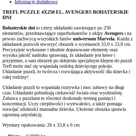
Informacje dodatkowe
TREFL PUZZLE 4X250 EL. AVENGERS BOHATERSKIE
DNI
Bohaterskie dni
to cztery układanki zawierające po 250
elementów, przedstawiające superbohaterów z ekipy
Avengers
i na
pewno zachwycą wszystkich fanów
uniwersum Marvela
. Każda z
układanek pozwoli stworzyć obrazek o wymiarach 33,9 x 23,9 cm.
Precyzyjnie wykonane i idealnie dopasowane elementy oraz
wysoka jakość nadruku sprawiają, że układanie jest łatwe i
przyjemne, a sam obrazek po sklejeniu specjalnym klejem do puzzli
Trefl może stać się wspaniałą ozdobą dziecięcego pokoju.
Układanie puzzli, to twórcza i rozwijająca aktywność dla dziecka i
całej rodziny!
Układanie puzzli to wspaniała rozrywka i moc zabawy na długi
czas. Układanki pobudzają ciekawość świata oraz wyobraźnię.
Zabawa z puzzlami to również doskonały trening pamięci i
koncentracji. Uczy cierpliwości i wytrwałości, a także pomaga
rozwijać zdolności manualne dziecka. Ułożenie obrazka sprawia
ogromną satysfakcję.
Wymiary opakowania: 26 x 33,8 x 6 cm