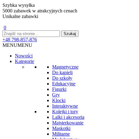
Szybka wysyłka
5000 zabawek w atrakcyjnych cenach
Unikalne zabawki
0
+48 798-857-876
MENU
MENU
Nowości
Kategorie
Magnetyczne
Do kąpieli
Do szkoły
Edukacyjne
Figurki
Gry
Klocki
Interaktywne
Kolejki i tory
Lalki i akcesoria
Majsterkowanie
Maskotki
Militarne