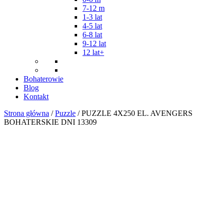
7-12 m
1-3 lat
4-5 lat
6-8 lat
9-12 lat
12 lat+
Bohaterowie
Blog
Kontakt
Strona główna
/
Puzzle
/ PUZZLE 4X250 EL. AVENGERS
BOHATERSKIE DNI 13309