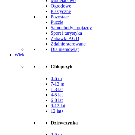
Modelarstwo
Ogrodowe
Plastyczne
Pozostałe
Puzzle
Samochody i pojazdy
Sport i turystyka
Zabawki AGD
Zdalnie sterowane
Dla niemowląt
Wiek
Chłopczyk
0-6 m
7-12 m
1-3 lat
4-5 lat
6-8 lat
9-12 lat
12 lat+
Dziewczynka
0-6 m