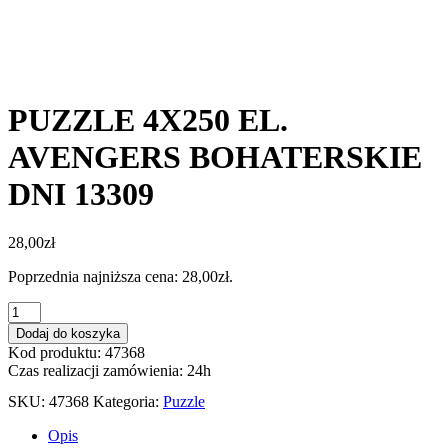
PUZZLE 4X250 EL.
AVENGERS BOHATERSKIE
DNI 13309
28,00
zł
Poprzednia najniższa cena:
28,00
zł
.
ilość
PUZZLE
Dodaj do koszyka
4X250
Kod produktu: 47368
EL.
Czas realizacji zamówienia: 24h
AVENGERS
BOHATERSKIE
SKU:
47368
Kategoria:
Puzzle
DNI
13309
Opis