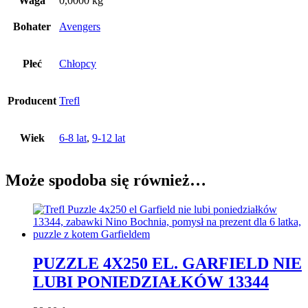
Waga
0,0000 kg
Bohater
Avengers
Płeć
Chłopcy
Producent
Trefl
Wiek
6-8 lat
,
9-12 lat
Może spodoba się również…
PUZZLE 4X250 EL. GARFIELD NIE
LUBI PONIEDZIAŁKÓW 13344