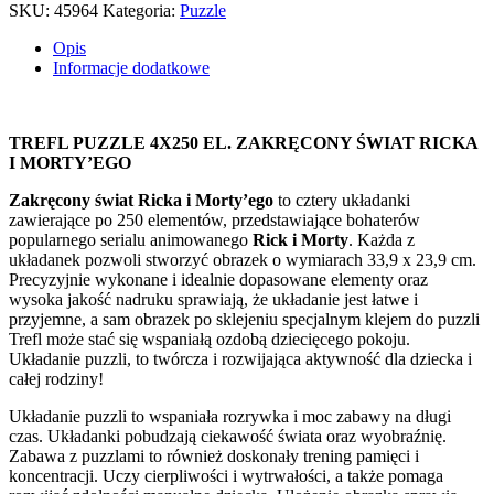
ŚWIAT
SKU:
45964
Kategoria:
Puzzle
RICKA
I
Opis
MORTY'EGO
Informacje dodatkowe
13338
TREFL PUZZLE 4X250 EL. ZAKRĘCONY ŚWIAT RICKA
I MORTY’EGO
Zakręcony świat Ricka i Morty’ego
to cztery układanki
zawierające po 250 elementów, przedstawiające bohaterów
popularnego serialu animowanego
Rick i Morty
. Każda z
układanek pozwoli stworzyć obrazek o wymiarach 33,9 x 23,9 cm.
Precyzyjnie wykonane i idealnie dopasowane elementy oraz
wysoka jakość nadruku sprawiają, że układanie jest łatwe i
przyjemne, a sam obrazek po sklejeniu specjalnym klejem do puzzli
Trefl może stać się wspaniałą ozdobą dziecięcego pokoju.
Układanie puzzli, to twórcza i rozwijająca aktywność dla dziecka i
całej rodziny!
Układanie puzzli to wspaniała rozrywka i moc zabawy na długi
czas. Układanki pobudzają ciekawość świata oraz wyobraźnię.
Zabawa z puzzlami to również doskonały trening pamięci i
koncentracji. Uczy cierpliwości i wytrwałości, a także pomaga