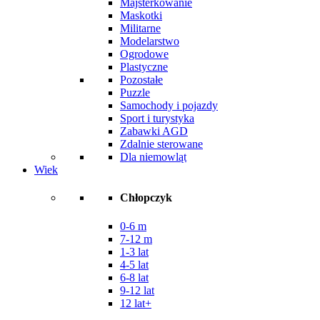
Majsterkowanie
Maskotki
Militarne
Modelarstwo
Ogrodowe
Plastyczne
Pozostałe
Puzzle
Samochody i pojazdy
Sport i turystyka
Zabawki AGD
Zdalnie sterowane
Dla niemowląt
Wiek
Chłopczyk
0-6 m
7-12 m
1-3 lat
4-5 lat
6-8 lat
9-12 lat
12 lat+