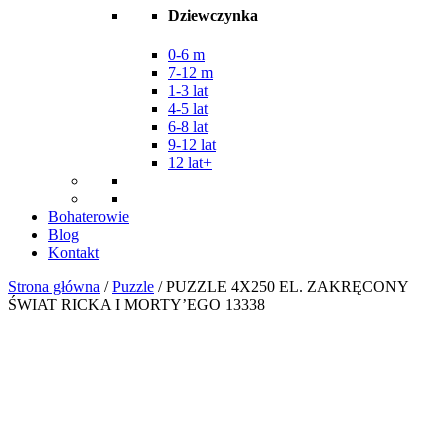
Dziewczynka
0-6 m
7-12 m
1-3 lat
4-5 lat
6-8 lat
9-12 lat
12 lat+
Bohaterowie
Blog
Kontakt
Strona główna
/
Puzzle
/ PUZZLE 4X250 EL. ZAKRĘCONY
ŚWIAT RICKA I MORTY’EGO 13338