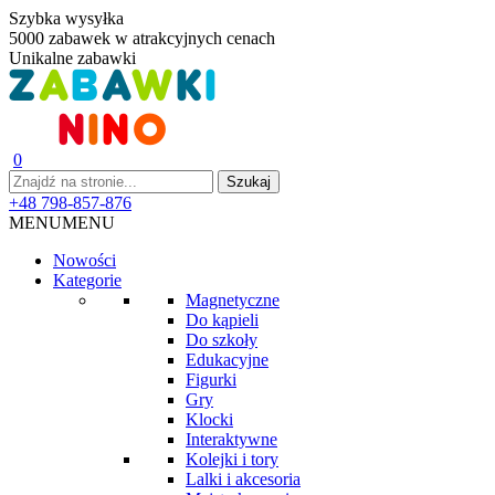
Szybka wysyłka
5000 zabawek w atrakcyjnych cenach
Unikalne zabawki
0
+48 798-857-876
MENU
MENU
Nowości
Kategorie
Magnetyczne
Do kąpieli
Do szkoły
Edukacyjne
Figurki
Gry
Klocki
Interaktywne
Kolejki i tory
Lalki i akcesoria