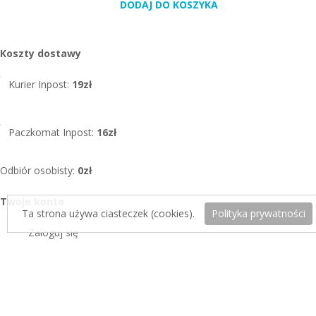
DODAJ DO KOSZYKA
DODAJ DO KOSZYKA
DODAJ DO KOSZYKA
DODAJ DO KOSZYKA
DODAJ DO KOSZYKA
DODAJ DO KOSZYKA
DODAJ DO KOSZYKA
DODAJ DO KOSZYKA
DODAJ DO KOSZYKA
DODAJ DO KOSZYKA
DODAJ DO KOSZYKA
DODAJ DO KOSZYKA
Koszty dostawy
Kurier Inpost:
19zł
Paczkomat Inpost:
16zł
Odbiór osobisty:
0zł
Twoje konto
Ta strona używa ciasteczek (cookies).
Polityka prywatności
Zaloguj się
Zarejestruj się
Koszyk
Informacje