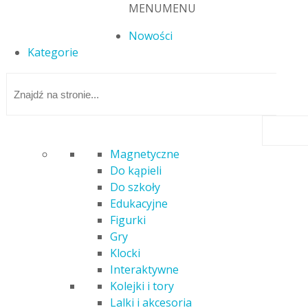
MENU
MENU
Nowości
Kategorie
Magnetyczne
Do kąpieli
Strona główna
/
Puzzle
/ PUZZLE 4X250 EL. SPONGEBOB SZALONY
Do szkoły
ŚWIAT SPONGEBOBA 13342
Edukacyjne
Figurki
Gry
Klocki
Interaktywne
Kolejki i tory
Lalki i akcesoria