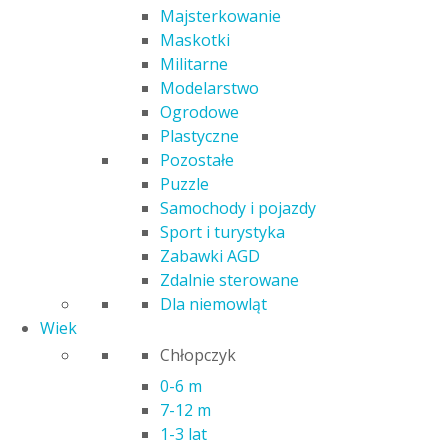
Majsterkowanie
Maskotki
Militarne
Modelarstwo
Ogrodowe
Plastyczne
Pozostałe
Puzzle
Samochody i pojazdy
Sport i turystyka
Zabawki AGD
PUZZLE 4X250 EL. SPONGEBOB
Zdalnie sterowane
SZALONY ŚWIAT SPONGEBOBA 13342
Dla niemowląt
Wiek
28,00
zł
Chłopczyk
Poprzednia najniższa cena:
28,00
zł
.
0-6 m
7-12 m
ilość PUZZLE 4X250 EL. SPONGEBOB SZALONY ŚWIAT
1-3 lat
SPONGEBOBA 13342