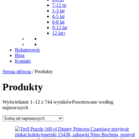
7-12 m
1-3 lat
4-5 lat
6-8 lat
9-12 lat
12 lat+
Bohaterowie
Blog
Kontakt
Strona główna
/ Produkty
Produkty
Wyświetlanie 1–12 z 744 wyników
Posortowane według
najnowszych