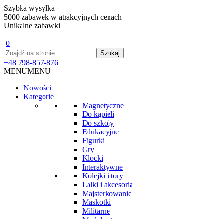
Szybka wysyłka
5000 zabawek w atrakcyjnych cenach
Unikalne zabawki
0
+48 798-857-876
MENU
MENU
Nowości
Kategorie
Magnetyczne
Do kąpieli
Do szkoły
Edukacyjne
Figurki
Gry
Klocki
Interaktywne
Kolejki i tory
Lalki i akcesoria
Majsterkowanie
Maskotki
Militarne