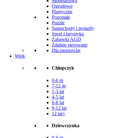
Modelarstwo
Ogrodowe
Plastyczne
Pozostałe
Puzzle
Samochody i pojazdy
Sport i turystyka
Zabawki AGD
Zdalnie sterowane
Dla niemowląt
Wiek
Chłopczyk
0-6 m
7-12 m
1-3 lat
4-5 lat
6-8 lat
9-12 lat
12 lat+
Dziewczynka
0-6 m