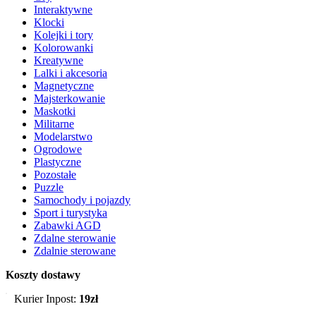
Interaktywne
Klocki
Kolejki i tory
Kolorowanki
Kreatywne
Lalki i akcesoria
Magnetyczne
Majsterkowanie
Maskotki
Militarne
Modelarstwo
Ogrodowe
Plastyczne
Pozostałe
Puzzle
Samochody i pojazdy
Sport i turystyka
Zabawki AGD
Zdalne sterowanie
Zdalnie sterowane
Koszty dostawy
Kurier Inpost:
19zł