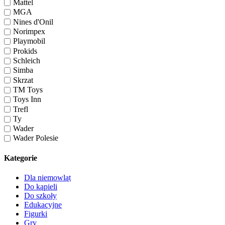
Mattel
MGA
Nines d'Onil
Norimpex
Playmobil
Prokids
Schleich
Simba
Skrzat
TM Toys
Toys Inn
Trefl
Ty
Wader
Wader Polesie
Kategorie
Dla niemowląt
Do kąpieli
Do szkoły
Edukacyjne
Figurki
Gry