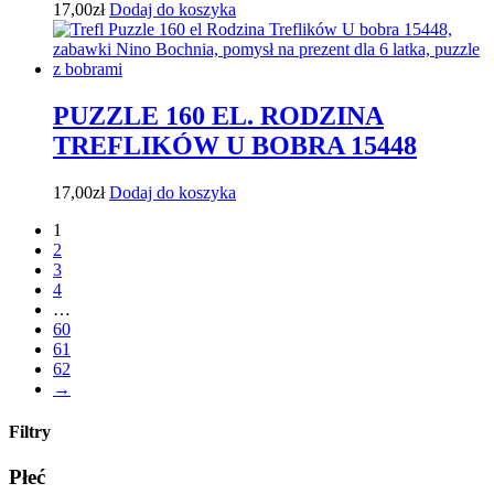
17,00
zł
Dodaj do koszyka
PUZZLE 160 EL. RODZINA
TREFLIKÓW U BOBRA 15448
17,00
zł
Dodaj do koszyka
1
2
3
4
…
60
61
62
→
Filtry
Płeć