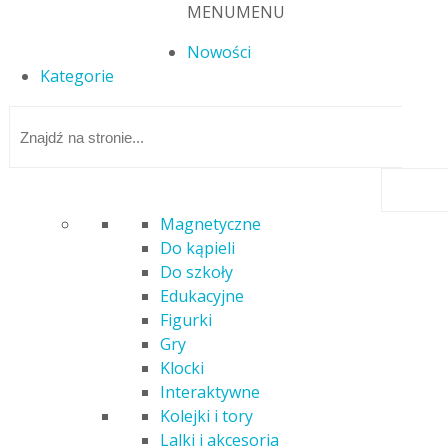
MENU
MENU
Nowości
Kategorie
Magnetyczne
Do kąpieli
Strona główna
/ Produkty
Do szkoły
Edukacyjne
Figurki
Produkty
Gry
Klocki
Wyświetlanie 1–12 z 507 wyników
Posortowane według
Interaktywne
najnowszych
Kolejki i tory
Lalki i akcesoria