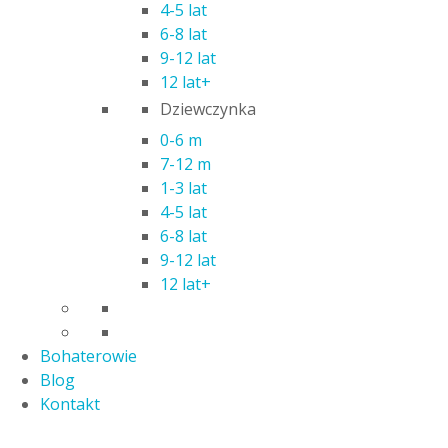
4-5 lat
6-8 lat
9-12 lat
12 lat+
Dziewczynka
MASKOTKA TY BEANIE BABIES RYŚ LYNX
0-6 m
26,00
zł
7-12 m
1-3 lat
4-5 lat
6-8 lat
9-12 lat
12 lat+
Bohaterowie
Blog
Kontakt