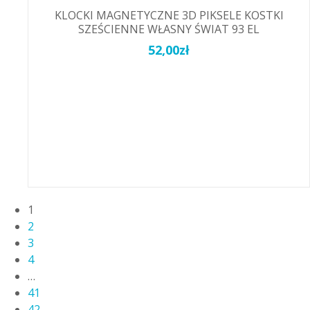
KLOCKI MAGNETYCZNE 3D PIKSELE KOSTKI
SZEŚCIENNE WŁASNY ŚWIAT 93 EL
52,00
zł
1
2
3
4
…
41
42