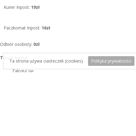
Kurier Inpost:
19zł
Paczkomat Inpost:
16zł
Odbiór osobisty:
0zł
Twoje konto
Ta strona używa ciasteczek (cookies).
Polityka prywatności
Zaloguj się
Zarejestruj się
Koszyk
Informacje
O firmie
FAQ – Najczęstsze pytania
Regulamin