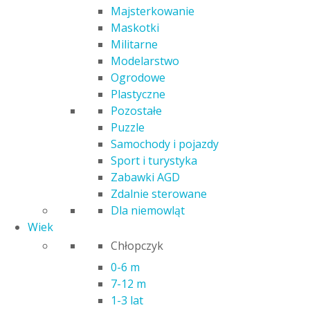
Majsterkowanie
Maskotki
Militarne
Modelarstwo
Ogrodowe
Plastyczne
PLUSZAK TY BEANIE BELLIES AKSOLOTL ALEX
Pozostałe
26,00
zł
Puzzle
Samochody i pojazdy
Sport i turystyka
Zabawki AGD
Zdalnie sterowane
Dla niemowląt
Wiek
Chłopczyk
0-6 m
7-12 m
1-3 lat